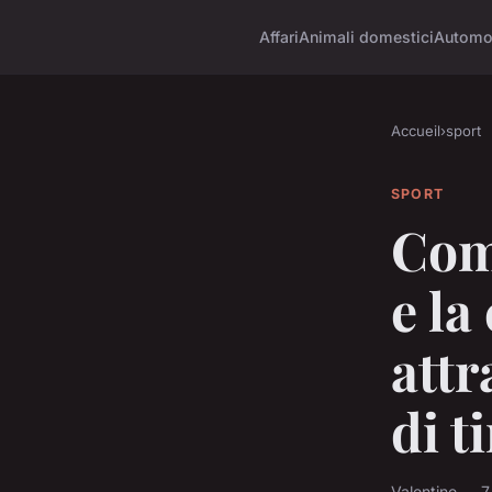
Affari
Animali domestici
Automob
Accueil
›
sport
SPORT
Come
e la
attr
di t
Valentine — 7