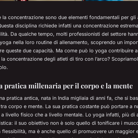
 e la concentrazione sono due elementi fondamentali per gli at
Questa disciplina richiede infatti una concentrazione estrem
lità. Da qualche tempo, molti professionisti del settore hann
 yoga nella loro routine di allenamento, scoprendo un impor
are queste due capacità. Ma come può lo yoga contribuire a
 e la concentrazione degli atleti di tiro con l’arco? Scopriamo
olo.
 pratica millenaria per il corpo e la mente
a pratica antica, nata in India migliaia di anni fa, che si ba
 tra corpo e mente. La sua pratica costante può portare a 
 a livello fisico che a livello mentale. Lo yoga infatti, più di a
listica: il suo obiettivo non è solo quello di tonificare i musco
a flessibilità, ma è anche quello di promuovere un maggior e