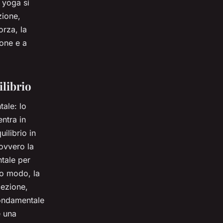
o yoga si
zione,
rza, la
ione e a
ilibrio
tale: lo
entra in
ilibrio in
 ovvero la
tale per
so modo, la
cezione,
fondamentale
e una