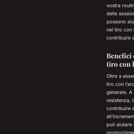
vostra rout
delle sessio
possono aiut
nel tiro con
contribuire 
Benefici 
tiro con 
Oltre a esse
tiro con l’a
generale. A 
resistenza, l
contribuire 
all’incremen
può aiutare a
promozione d