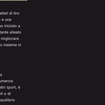
leti di tiro
a e una
o iniziato a
tante alleato
 migliorare
lo insieme in
sa
numerosi
ltri sport, è
li o di
quilibrio