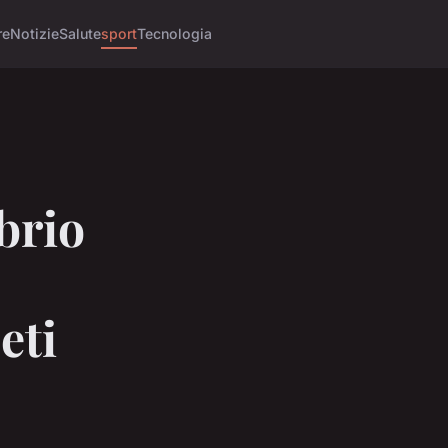
re
Notizie
Salute
sport
Tecnologia
brio
eti