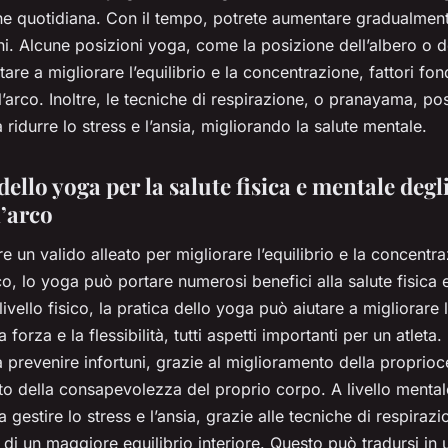
ine quotidiana. Con il tempo, potrete aumentare gradualment
ni. Alcune posizioni yoga, come la posizione dell’albero o d
are a migliorare l’equilibrio e la concentrazione, fattori fo
 l’arco. Inoltre, le tecniche di respirazione, o pranayama, p
a ridurre lo stress e l’ansia, migliorando la salute mentale.
dello yoga per la salute fisica e mentale degli 
l’arco
re un valido alleato per migliorare l’equilibrio e la concentr
rco, lo yoga può portare numerosi benefici alla salute fisica 
livello fisico, la pratica dello yoga può aiutare a migliorare 
a forza e la flessibilità, tutti aspetti importanti per un atleta.
a prevenire infortuni, grazie al miglioramento della proprio
to della consapevolezza del proprio corpo. A livello mental
 gestire lo stress e l’ansia, grazie alle tecniche di respirazi
i un maggiore equilibrio interiore. Questo può tradursi in 