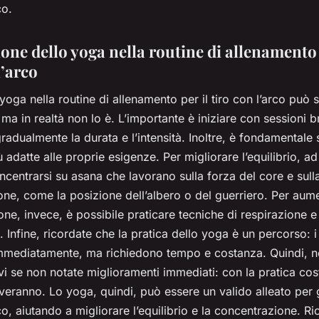
co.
one dello yoga nella routine di allenamento 
l’arco
 yoga nella routine di allenamento per il tiro con l’arco può
ma in realtà non lo è. L’importante è iniziare con sessioni b
adualmente la durata e l’intensità. Inoltre, è fondamentale 
ù adatte alle proprie esigenze. Per migliorare l’equilibrio, a
ncentrarsi su asana che lavorano sulla forza del core e sull
ne, come la posizione dell’albero o del guerriero. Per aume
ne, invece, è possibile praticare tecniche di respirazione e
 Infine, ricordate che la pratica dello yoga è un percorso: i 
mmediatamente, ma richiedono tempo e costanza. Quindi, 
i se non notate miglioramenti immediati: con la pratica cost
iveranno. Lo yoga, quindi, può essere un valido alleato per gl
rco, aiutando a migliorare l’equilibrio e la concentrazione. Ri