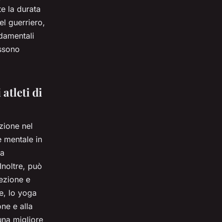
e la durata
el guerriero,
ndamentali
ossono
atleti di
azione nel
e mentale in
la
 Inoltre, può
cezione e
e, lo yoga
one e alla
una migliore