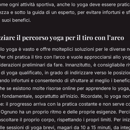
me ogni attività sportiva, anche lo yoga deve essere prati
za e sotto la guida di un esperto, per evitare infortuni e sf
i suoi benefici.
iare il percorso yoga per il tiro con l’arco
lo yoga è vasto e offre molteplici soluzioni per le diverse n
 Per chi pratica il tiro con l’arco e vuole approcciarsi allo yo
derazioni preliminari da fare. Innanzitutto, è consigliabile ri
e di yoga qualificato, in grado di indirizzare verso le posizio
ando infortuni e consentendo di sfruttare al meglio i benefic
he se esistono molte risorse online per apprendere lo yoga,
 fondamentale, soprattutto all’inizio. Ricordate, lo yoga no
: il progresso arriva con la pratica costante e non serve c
i. Ognuno ha un proprio ritmo e delle proprie esigenze. Perci
scoltare il proprio corpo, rispettando i propri limiti. Per ini
lle sessioni di yoga brevi, magari da 10 a 15 minuti, da inte