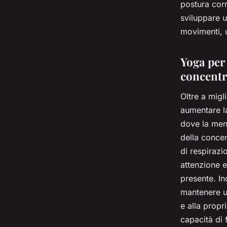
postura corre
sviluppare 
movimenti, 
Yoga per 
concentr
Oltre a migl
aumentare la
dove la men
della concen
di respirazi
attenzione 
presente. In
mantenere un
e alla propr
capacità di 