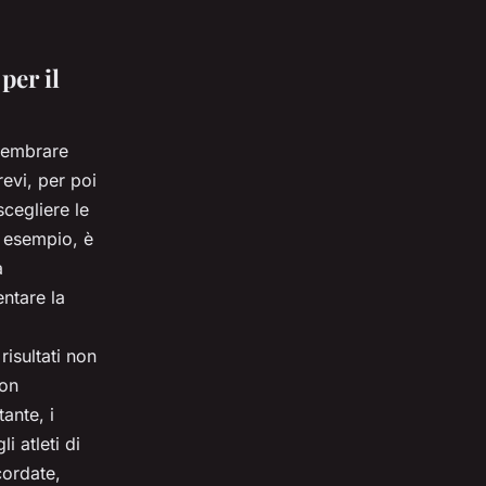
per il
 sembrare
revi, per poi
scegliere le
d esempio, è
a
ntare la
risultati non
non
ante, i
i atleti di
cordate,