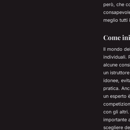
però, che co
consapevolez
meglio tutti 
Come iniz
Il mondo del
individuali.
alcune consi
un istruttor
idonee, evit
pratica. Anc
un esperto è
competizione
con gli altr
importante a
scegliere de