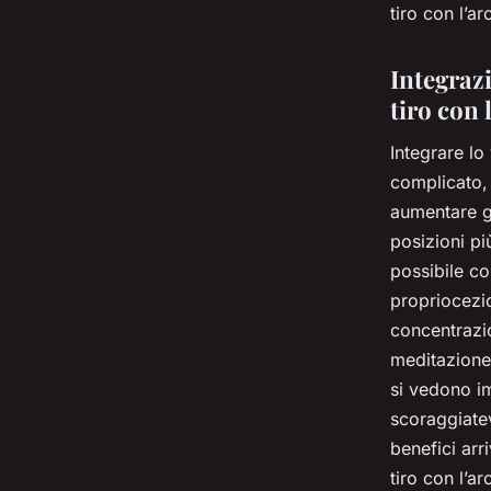
tiro con l’ar
Integrazi
tiro con 
Integrare lo
complicato, 
aumentare gr
posizioni pi
possibile co
propriocezio
concentrazio
meditazione.
si vedono i
scoraggiatev
benefici arr
tiro con l’a