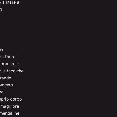
ò aiutare a
i
er
n l’arco,
lioramento
lle tecniche
grande
momento
ne:
roprio corpo
a maggiore
mentali nel