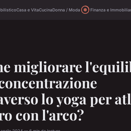
ilistico
Casa e Vita
Cucina
Donna / Moda
Finanza e Immobilia
 migliorare l'equili
 concentrazione
averso lo yoga per atl
iro con l'arco?
 aprile 2024 — 6 min de lecture