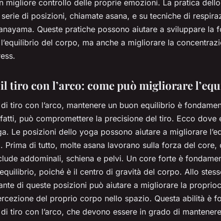
un migliore controllo delle proprie emozioni. La pratica dell
serie di posizioni, chiamate asana, e su tecniche di respira
anayama. Queste pratiche possono aiutare a sviluppare la fo
 e l’equilibrio del corpo, ma anche a migliorare la concentraz
ress.
il tiro con l’arco: come può migliorare l’equ
ti di tiro con l’arco, mantenere un buon equilibrio è fondamen
infatti, può compromettere la precisione del tiro. Ecco dove 
a. Le posizioni dello yoga possono aiutare a migliorare l’equ
. Prima di tutto, molte asana lavorano sulla forza del core,
clude addominali, schiena e pelvi. Un core forte è fondamen
equilibrio, poiché è il centro di gravità del corpo. Allo stes
ante di queste posizioni può aiutare a migliorare la proprio
ercezione del proprio corpo nello spazio. Questa abilità è 
ti di tiro con l’arco, che devono essere in grado di mantener