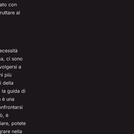
cato con
ruttare al
ecessità
ga, ci sono
volgersi a
ni più
i della
 la guida di
n è una
onfrontarsi
ò, è
ziare, potete
grare nella