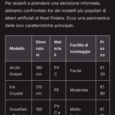
Per aiutarti a prendere una decisione informata,
abbiamo confrontato tre dei modelli più popolari di
alberi artificiali di Noel Polaire. Ecco una panoramica
delle loro caratteristiche principali:
Dime
Mat
Pr
Facilità di
Modello
nsio
eria
ez
montaggio
ni
li
zo
Arctic
180
PV
€1
Facile
Dream
cm
C
20
Ice
210
€1
PE
Moderata
Crystal
cm
80
PV
Snowflak
150
Molto
€1
C e